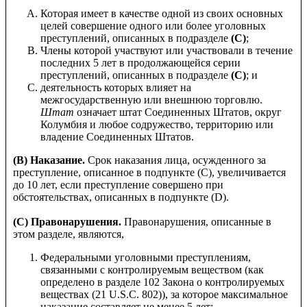
Которая имеет в качестве одной из своих основных
целей совершение одного или более уголовных
преступлений, описанных в подразделе
(C)
;
Члены которой участвуют или участвовали в течение
последних 5 лет в продолжающейся серии
преступлений, описанных в подразделе
(C)
; и
деятельность которых влияет на
межгосударственную или внешнюю торговлю.
Штат
означает штат Соединенных Штатов, округ
Колумбия и любое содружество, территорию или
владение Соединенных Штатов.
(B) Наказание.
Срок наказания лица, осужденного за
преступление, описанное в подпункте (С), увеличивается
до 10 лет, если преступление совершено при
обстоятельствах, описанных в подпункте (D).
(C) Правонарушения.
Правонарушения, описанные в
этом разделе, являются,
Федеральными уголовными преступлениям,
связанными с контролируемым веществом (как
определено в разделе 102 Закона о контролируемых
веществах (21 U.S.C. 802)), за которое максимальное
наказание составляет не менее 5 лет;