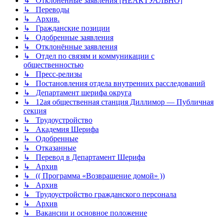
↳ Отклонённые заявления [НЕАКТУАЛЬНО]
↳ Переводы
↳ Архив.
↳ Гражданские позиции
↳ Одобренные заявления
↳ Отклонённые заявления
↳ Отдел по связям и коммуникации с
общественностью
↳ Пресс-релизы
↳ Постановления отдела внутренних расследований
↳ Департамент шерифа округа
↳ 12ая общественная станция Диллимор — Публичная
секция
↳ Трудоустройство
↳ Академия Шерифа
↳ Одобренные
↳ Отказанные
↳ Перевод в Департамент Шерифа
↳ Архив
↳ (( Программа «‎Возвращение домой» ))
↳ Архив
↳ Трудоустройство гражданского персонала
↳ Архив
↳ Вакансии и основное положение