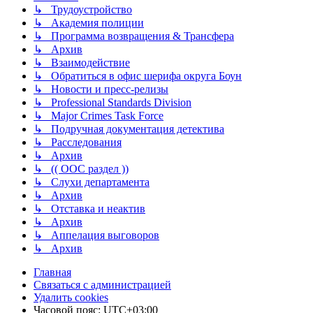
↳ Трудоустройство
↳ Академия полиции
↳ Программа возвращения & Трансфера
↳ Архив
↳ Взаимодействие
↳ Обратиться в офис шерифа округа Боун
↳ Новости и пресс-релизы
↳ Professional Standards Division
↳ Major Crimes Task Force
↳ Подручная документация детектива
↳ Расследования
↳ Архив
↳ (( ООС раздел ))
↳ Слухи департамента
↳ Архив
↳ Отставка и неактив
↳ Архив
↳ Аппелация выговоров
↳ Архив
Главная
Связаться с администрацией
Удалить cookies
Часовой пояс:
UTC+03:00