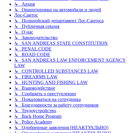
↳ Архив
↳ Ориентировки на автомобили и людей
Лос-Сантос
↳ Полицейский департамент Лос-Сантоса
↳ Публичная секция
↳ О нас
↳ Законодательство
↳ SAN ANDREAS STATE CONSTITUTION
↳ PENAL CODE
↳ ROAD CODE
↳ SAN ANDREAS LAW ENFORCEMENT AGENCY
LAW
↳ CONTROLLED SUBSTANCES LAW
↳ FIREARMS LAW
↳ HUNTING AND FISHING LAW
↳ Взаимодействие
↳ Сообщить о преступлении
↳ Пожаловаться на сотрудника
↳ Благодарности за работу сотрудников
↳ Трудоустройство
↳ Back Home Program
↳ Police Academy
↳ Одобренные заявления [НЕАКТУАЛЬНО]