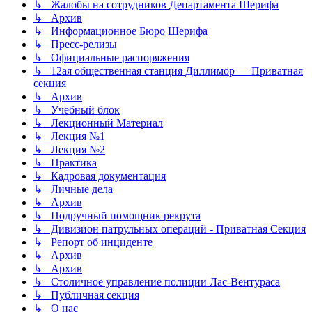
↳ Жалобы на сотрудников Департамента Шерифа
↳ Архив
↳ Информационное Бюро Шерифа
↳ Пресс-релизы
↳ Официальные распоряжения
↳ 12ая общественная станция Диллимор — Приватная
секция
↳ Архив
↳ Учебный блок
↳ Лекционный Материал
↳ Лекция №1
↳ Лекция №2
↳ Практика
↳ Кадровая документация
↳ Личные дела
↳ Архив
↳ Подручный помощник рекрута
↳ Дивизион патрульных операций - Приватная Секция
↳ Репорт об инциденте
↳ Архив
↳ Архив
↳ Столичное управление полиции Лас-Вентураса
↳ Публичная секция
↳ О нас