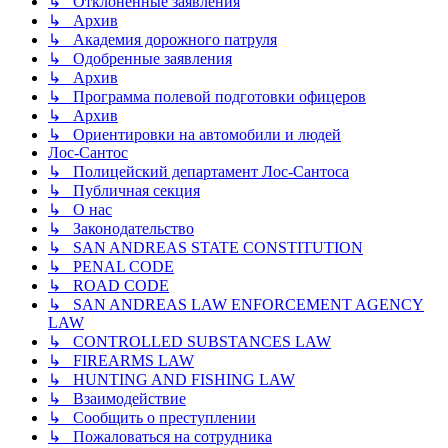
↳ Отклоненные заявления
↳ Архив
↳ Академия дорожного патруля
↳ Одобренные заявления
↳ Архив
↳ Программа полевой подготовки офицеров
↳ Архив
↳ Ориентировки на автомобили и людей
Лос-Сантос
↳ Полицейский департамент Лос-Сантоса
↳ Публичная секция
↳ О нас
↳ Законодательство
↳ SAN ANDREAS STATE CONSTITUTION
↳ PENAL CODE
↳ ROAD CODE
↳ SAN ANDREAS LAW ENFORCEMENT AGENCY
LAW
↳ CONTROLLED SUBSTANCES LAW
↳ FIREARMS LAW
↳ HUNTING AND FISHING LAW
↳ Взаимодействие
↳ Сообщить о преступлении
↳ Пожаловаться на сотрудника