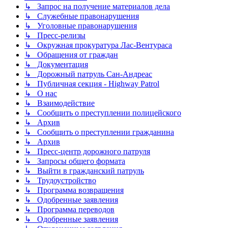
↳ Запрос на получение материалов дела
↳ Служебные правонарушения
↳ Уголовные правонарушения
↳ Пресс-релизы
↳ Окружная прокуратура Лас-Вентураса
↳ Обращения от граждан
↳ Документация
↳ Дорожный патруль Сан-Андреас
↳ Публичная секция - Highway Patrol
↳ О нас
↳ Взаимодействие
↳ Сообщить о преступлении полицейского
↳ Архив
↳ Сообщить о преступлении гражданина
↳ Архив
↳ Пресс-центр дорожного патруля
↳ Запросы общего формата
↳ Выйти в гражданский патруль
↳ Трудоустройство
↳ Программа возвращения
↳ Одобренные заявления
↳ Программа переводов
↳ Одобренные заявления