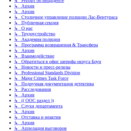
↳ Репорт об инциденте
↳ Архив
↳ Архив
↳ Столичное управление полиции Лас-Вентураса
↳ Публичная секция
↳ О нас
↳ Трудоустройство
↳ Академия полиции
↳ Программа возвращения & Трансфера
↳ Архив
↳ Взаимодействие
↳ Обратиться в офис шерифа округа Боун
↳ Новости и пресс-релизы
↳ Professional Standards Division
↳ Major Crimes Task Force
↳ Подручная документация детектива
↳ Расследования
↳ Архив
↳ (( ООС раздел ))
↳ Слухи департамента
↳ Архив
↳ Отставка и неактив
↳ Архив
↳ Аппелация выговоров