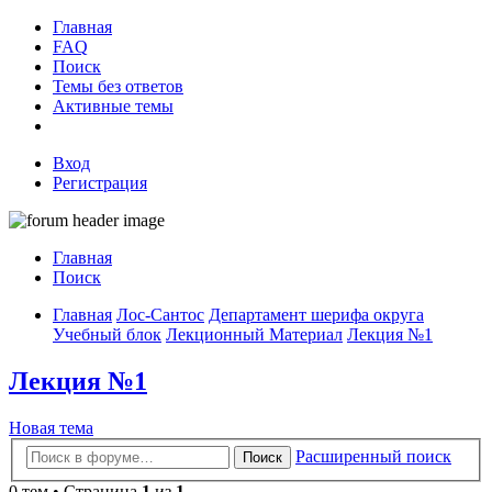
Главная
FAQ
Поиск
Темы без ответов
Активные темы
Вход
Регистрация
Главная
Поиск
Главная
Лос-Сантос
Департамент шерифа округа
Учебный блок
Лекционный Материал
Лекция №1
Лекция №1
Новая тема
Расширенный поиск
Поиск
0 тем • Страница
1
из
1