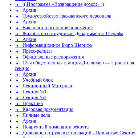
↳ (( Программа «‎Возвращение домой» ))
↳ Архив
↳ Трудоустройство гражданского персонала
↳ Архив
↳ Вакансии и основное положение
↳ Жалобы на сотрудников Департамента Шерифа
↳ Архив
↳ Информационное Бюро Шерифа
↳ Пресс-релизы
↳ Официальные распоряжения
↳ 12ая общественная станция Диллимор — Приватная
секция
↳ Архив
↳ Учебный блок
↳ Лекционный Материал
↳ Лекция №1
↳ Лекция №2
↳ Практика
↳ Кадровая документация
↳ Личные дела
↳ Архив
↳ Подручный помощник рекрута
↳ Дивизион патрульных операций - Приватная Секция