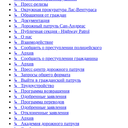
↳ Пресс-релизы
↳ Окружная прокуратура Лас-Вентураса
↳ Обращения от граждан
↳ Документация
↳ Дорожный патруль Сан-Андреас
↳ Публичная секция - Highway Patrol
↳ О нас
↳ Взаимодействие
↳ Сообщить о преступлении полицейского
↳ Архив
↳ Сообщить о преступлении гражданина
↳ Архив
↳ Пресс-центр дорожного патруля
↳ Запросы общего формата
↳ Выйти в гражданский патруль
↳ Трудоустройство
↳ Программа возвращения
↳ Одобренные заявления
↳ Программа переводов
↳ Одобренные заявления
↳ Отклоненные заявления
↳ Архив
↳ Академия дорожного патруля