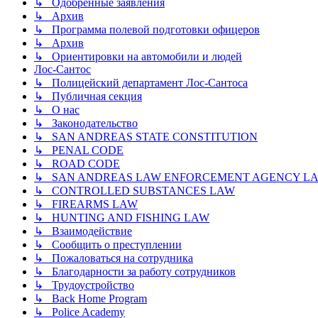
↳ Одобренные заявления
↳ Архив
↳ Программа полевой подготовки офицеров
↳ Архив
↳ Ориентировки на автомобили и людей
Лос-Сантос
↳ Полицейский департамент Лос-Сантоса
↳ Публичная секция
↳ О нас
↳ Законодательство
↳ SAN ANDREAS STATE CONSTITUTION
↳ PENAL CODE
↳ ROAD CODE
↳ SAN ANDREAS LAW ENFORCEMENT AGENCY L
↳ CONTROLLED SUBSTANCES LAW
↳ FIREARMS LAW
↳ HUNTING AND FISHING LAW
↳ Взаимодействие
↳ Сообщить о преступлении
↳ Пожаловаться на сотрудника
↳ Благодарности за работу сотрудников
↳ Трудоустройство
↳ Back Home Program
↳ Police Academy