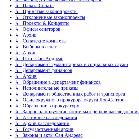
↳ Палата Сената
↳ Принятые законопроекты
↳ Отклоненные законопроекты
↳ Проекты & Концепты
↳ Офисы сенаторов
↳ Архив
↳ Сенатские комитеты
↳ Выборы в сенат
↳ Архив
↳ Штат Сан-Андреас
↳ Департамент гуманитарных и социальных служб
↳ Департамент финансов
↳ Архив
↳ Обращение в департамент финансов
↳ Исполнительные приказы
↳ Департамент общественных работ и транспорта
↳ Офис окружного прокурора округа Лос-Сантос
↳ Обращение в прокуратуру
↳ Запрос на получение копии материалов расследовани
↳ Активные расследования
↳ Архив расследований
↳ Государственный архив
↳ Законы и акты Сан Андреас