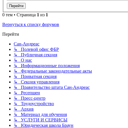
0 тем • Страница
1
из
1
Вернуться к списку форумов
Перейти
Сан-Андреас
↳ Полевой офис ФБР
↳ Публичная секция
↳ О нас
↳ Информационные положения
↳ Федеральные законодательные акты
↳ Приватная секция
↳ Секция управления
↳ Правительство штата Сан-Андреас
↳ Ресепшен
↳ Пресс-центр
↳ Трудоустройство
↳ Архив
↳ Материал для обучения
↳ УСЛУГИ И СЕРВИСЫ
↳ Юридическая школа Браун