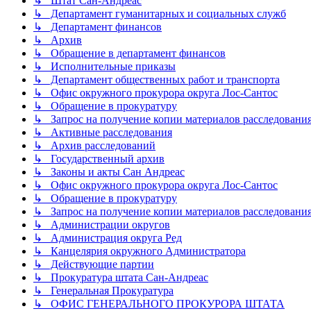
↳ Штат Сан-Андреас
↳ Департамент гуманитарных и социальных служб
↳ Департамент финансов
↳ Архив
↳ Обращение в департамент финансов
↳ Исполнительные приказы
↳ Департамент общественных работ и транспорта
↳ Офис окружного прокурора округа Лос-Сантос
↳ Обращение в прокуратуру
↳ Запрос на получение копии материалов расследовани
↳ Активные расследования
↳ Архив расследований
↳ Государственный архив
↳ Законы и акты Сан Андреас
↳ Офис окружного прокурора округа Лос-Сантос
↳ Обращение в прокуратуру
↳ Запрос на получение копии материалов расследовани
↳ Администрации округов
↳ Администрация округа Ред
↳ Канцелярия окружного Администратора
↳ Действующие партии
↳ Прокуратура штата Сан-Андреас
↳ Генеральная Прокуратура
↳ ОФИС ГЕНЕРАЛЬНОГО ПРОКУРОРА ШТАТА