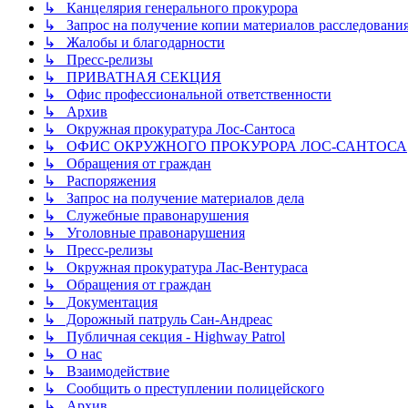
↳ Канцелярия генерального прокурора
↳ Запрос на получение копии материалов расследовани
↳ Жалобы и благодарности
↳ Пресс-релизы
↳ ПРИВАТНАЯ СЕКЦИЯ
↳ Офис профессиональной ответственности
↳ Архив
↳ Окружная прокуратура Лос-Сантоса
↳ ОФИС ОКРУЖНОГО ПРОКУРОРА ЛОС-САНТОСА
↳ Обращения от граждан
↳ Распоряжения
↳ Запрос на получение материалов дела
↳ Служебные правонарушения
↳ Уголовные правонарушения
↳ Пресс-релизы
↳ Окружная прокуратура Лас-Вентураса
↳ Обращения от граждан
↳ Документация
↳ Дорожный патруль Сан-Андреас
↳ Публичная секция - Highway Patrol
↳ О нас
↳ Взаимодействие
↳ Сообщить о преступлении полицейского
↳ Архив