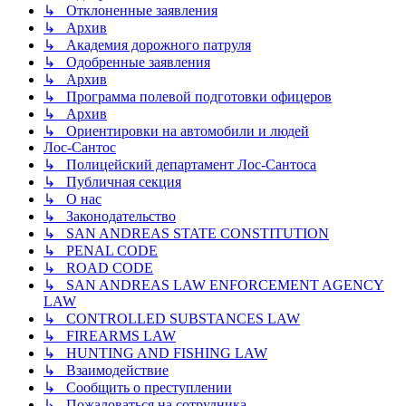
↳ Отклоненные заявления
↳ Архив
↳ Академия дорожного патруля
↳ Одобренные заявления
↳ Архив
↳ Программа полевой подготовки офицеров
↳ Архив
↳ Ориентировки на автомобили и людей
Лос-Сантос
↳ Полицейский департамент Лос-Сантоса
↳ Публичная секция
↳ О нас
↳ Законодательство
↳ SAN ANDREAS STATE CONSTITUTION
↳ PENAL CODE
↳ ROAD CODE
↳ SAN ANDREAS LAW ENFORCEMENT AGENCY
LAW
↳ CONTROLLED SUBSTANCES LAW
↳ FIREARMS LAW
↳ HUNTING AND FISHING LAW
↳ Взаимодействие
↳ Сообщить о преступлении
↳ Пожаловаться на сотрудника