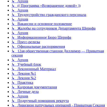
↳ Архив
↳ (( Программа «‎Возвращение домой» ))
↳ Архив
↳ Трудоустройство гражданского персонала
↳ Архив
↳ Вакансии и основное положение
↳ Жалобы на сотрудников Департамента Шерифа
↳ Архив
↳ Информационное Бюро Шерифа
↳ Пресс-релизы
↳ Официальные распоряжения
↳ 12ая общественная станция Диллимор — Приватная
секция
↳ Архив
↳ Учебный блок
↳ Лекционный Материал
↳ Лекция №1
↳ Лекция №2
↳ Практика
↳ Кадровая документация
↳ Личные дела
↳ Архив
↳ Подручный помощник рекрута
↳ Дивизион патрульных операций - Приватная Секция