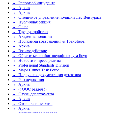
↳ Репорт об инциденте
↳ Архив
↳ Архив
↳ Столичное управление полиции Лас-Вентураса
↳ Публичная секция
↳ О нас
↳ Трудоустройство
↳ Академия полиции
↳ Программа возвращения & Трансфера
↳ Архив
↳ Взаимодействие
↳ Обратиться в офис шерифа округа Боун
↳ Новости и пресс-релизы
↳ Professional Standards Division
↳ Major Crimes Task Force
↳ Подручная документация детектива
↳ Расследования
↳ Архив
↳ (( ООС раздел ))
↳ Слухи департамента
↳ Архив
↳ Отставка и неактив
↳ Архив