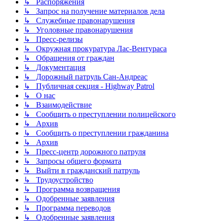
↳ Распоряжения
↳ Запрос на получение материалов дела
↳ Служебные правонарушения
↳ Уголовные правонарушения
↳ Пресс-релизы
↳ Окружная прокуратура Лас-Вентураса
↳ Обращения от граждан
↳ Документация
↳ Дорожный патруль Сан-Андреас
↳ Публичная секция - Highway Patrol
↳ О нас
↳ Взаимодействие
↳ Сообщить о преступлении полицейского
↳ Архив
↳ Сообщить о преступлении гражданина
↳ Архив
↳ Пресс-центр дорожного патруля
↳ Запросы общего формата
↳ Выйти в гражданский патруль
↳ Трудоустройство
↳ Программа возвращения
↳ Одобренные заявления
↳ Программа переводов
↳ Одобренные заявления