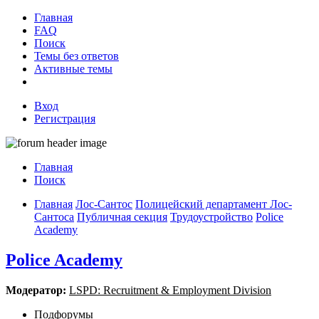
Главная
FAQ
Поиск
Темы без ответов
Активные темы
Вход
Регистрация
Главная
Поиск
Главная
Лос-Сантос
Полицейский департамент Лос-
Сантоса
Публичная секция
Трудоустройство
Police
Academy
Police Academy
Модератор:
LSPD: Recruitment & Employment Division
Подфорумы