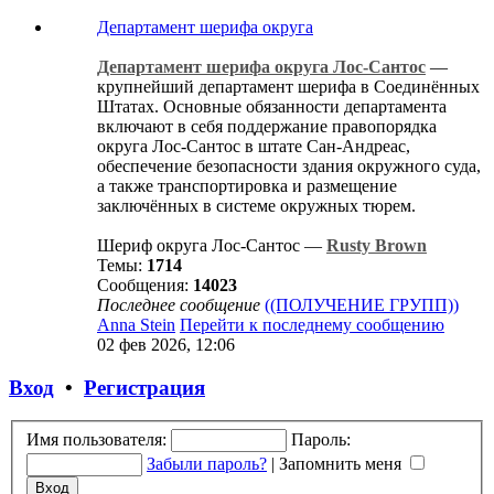
Департамент шерифа округа
Департамент шерифа округа Лос-Сантос
—
крупнейший департамент шерифа в Соединённых
Штатах. Основные обязанности департамента
включают в себя поддержание правопорядка
округа Лос-Сантос в штате Сан-Андреас,
обеспечение безопасности здания окружного суда,
а также транспортировка и размещение
заключённых в системе окружных тюрем.
Шериф округа Лос-Сантос —
Rusty Brown
Темы:
1714
Сообщения:
14023
Последнее сообщение
((ПОЛУЧЕНИЕ ГРУПП))
Anna Stein
Перейти к последнему сообщению
02 фев 2026, 12:06
Вход
•
Регистрация
Имя пользователя:
Пароль:
Забыли пароль?
|
Запомнить меня