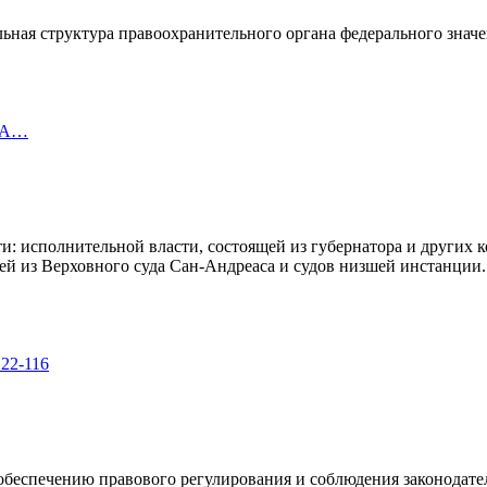
ьная структура правоохранительного органа федерального значе
США…
сти: исполнительной власти, состоящей из губернатора и других
щей из Верховного суда Сан-Андреаса и судов низшей инстанции.
2-116
обеспечению правового регулирования и соблюдения законодател