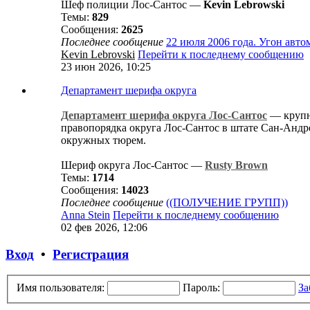
Шеф полиции Лос-Сантос —
Kevin Lebrowski
Темы:
829
Сообщения:
2625
Последнее сообщение
22 июля 2006 года. Угон авт
Kevin Lebrovski
Перейти к последнему сообщению
23 июн 2026, 10:25
Департамент шерифа округа
Департамент шерифа округа Лос-Сантос
— крупн
правопорядка округа Лос-Сантос в штате Сан-Андре
окружных тюрем.
Шериф округа Лос-Сантос —
Rusty Brown
Темы:
1714
Сообщения:
14023
Последнее сообщение
((ПОЛУЧЕНИЕ ГРУПП))
Anna Stein
Перейти к последнему сообщению
02 фев 2026, 12:06
Вход
•
Регистрация
Имя пользователя:
Пароль:
За