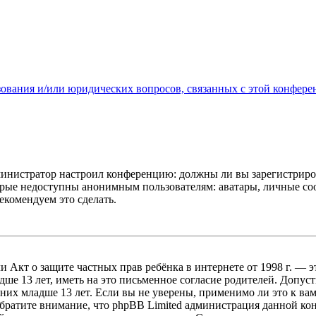
зования и/или юридических вопросов, связанных с этой конфере
администратор настроил конференцию: должны ли вы зарегистриро
рые недоступны анонимным пользователям: аватары, личные сообщ
екомендуем это сделать.
, или Акт о защите частных прав ребёнка в интернете от 1998 г.
е 13 лет, иметь на это письменное согласие родителей. Допус
х младше 13 лет. Если вы не уверены, применимо ли это к вам
Обратите внимание, что phpBB Limited администрация данной к