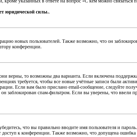
, кроме указанных в ответе на вопрос «С кем можно связаться 
ет юридической силы.
.
цию новых пользователей. Также возможно, что он заблокирова
ратору конференции.
 они верны, то возможны два варианта. Если включена поддержка
енциях требуется, чтобы все новые учётные записи были актив
трации. Если вам было прислано email-сообщение, следуйте пол
 он заблокирован спам-фильтром. Если вы уверены, что ввели пр
бедитесь, что вы правильно вводите имя пользователя и пароль
ыт доступ к конференции. Также возможно, что допущена ошибка