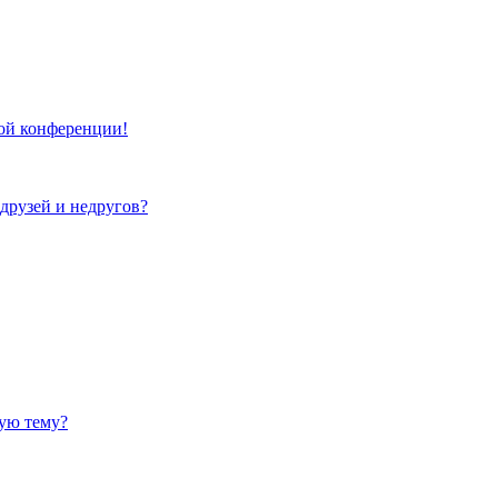
той конференции!
 друзей и недругов?
ную тему?