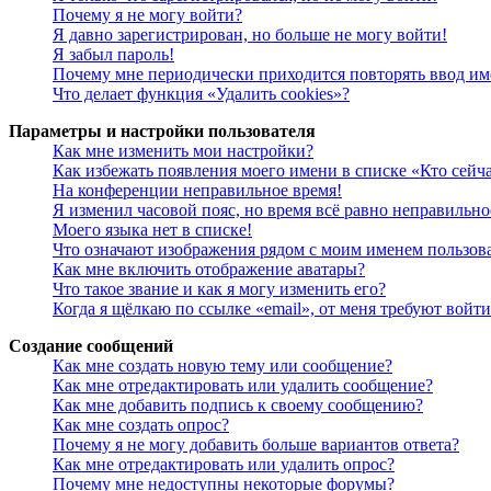
Почему я не могу войти?
Я давно зарегистрирован, но больше не могу войти!
Я забыл пароль!
Почему мне периодически приходится повторять ввод им
Что делает функция «Удалить cookies»?
Параметры и настройки пользователя
Как мне изменить мои настройки?
Как избежать появления моего имени в списке «Кто сейч
На конференции неправильное время!
Я изменил часовой пояс, но время всё равно неправильно
Моего языка нет в списке!
Что означают изображения рядом с моим именем пользов
Как мне включить отображение аватары?
Что такое звание и как я могу изменить его?
Когда я щёлкаю по ссылке «email», от меня требуют войт
Создание сообщений
Как мне создать новую тему или сообщение?
Как мне отредактировать или удалить сообщение?
Как мне добавить подпись к своему сообщению?
Как мне создать опрос?
Почему я не могу добавить больше вариантов ответа?
Как мне отредактировать или удалить опрос?
Почему мне недоступны некоторые форумы?